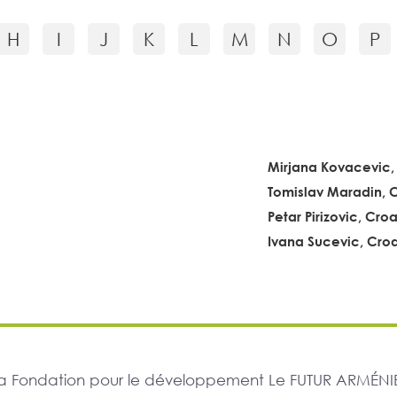
H
I
J
K
L
M
N
O
P
Mirjana Kovacevic,
Tomislav Maradin, 
Petar Pirizovic, Croa
Ivana Sucevic, Croa
r la Fondation pour le développement Le FUTUR ARMÉNIE