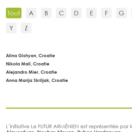
Tout
A
B
C
D
E
F
G
Y
Z
Alina Gishyan, Croatie
Nikola Mali, Croatie
Alejandro Mier, Croatie
Anna Marija Skriljak, Croatie
L’initiative Le FUTUR ARMÉNIEN est représentée pa