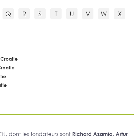
Q
R
S
T
U
V
W
X
 Croatie
Croatie
tie
tie
N, dont les fondateurs sont
Richard Azarnia, Artur