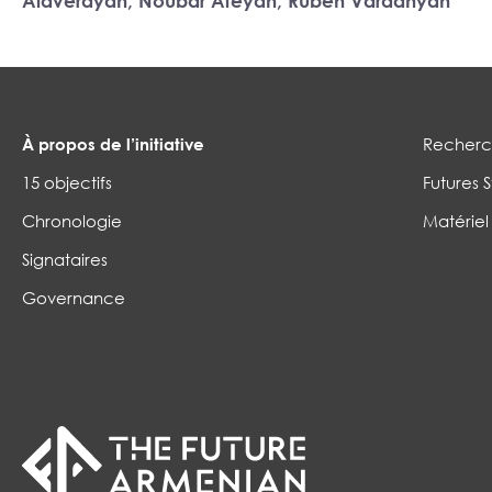
Alaverdyan, Noubar Afeyan, Ruben Vardanyan
À propos de l’initiative
Recherch
15 objectifs
Futures S
Chronologie
Matériel
Signataires
Governance