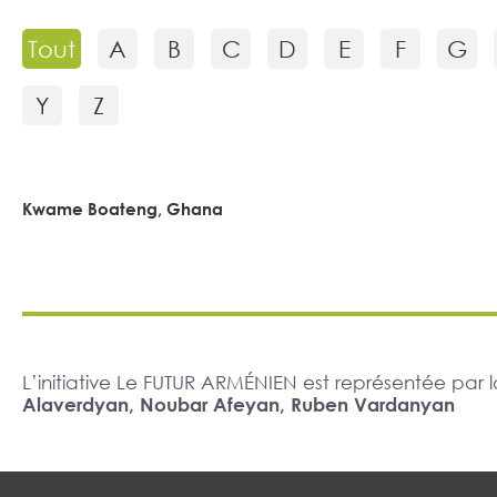
Tout
A
B
C
D
E
F
G
Y
Z
Kwame Boateng, Ghana
L’initiative Le FUTUR ARMÉNIEN est représentée pa
Alaverdyan, Noubar Afeyan, Ruben Vardanyan