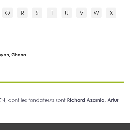
Q
R
S
T
U
V
W
X
nyan, Ghana
N, dont les fondateurs sont
Richard Azarnia, Artur