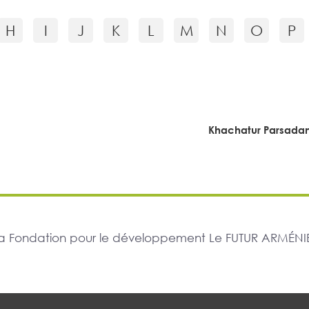
H
I
J
K
L
M
N
O
P
Khachatur Parsada
r la Fondation pour le développement Le FUTUR ARMÉNIE