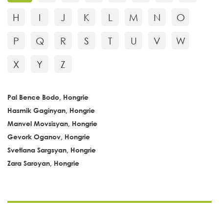
H
I
J
K
L
M
N
O
P
Q
R
S
T
U
V
W
X
Y
Z
Pal Bence Bodo, Hongrie
Hasmik Gaginyan, Hongrie
Manvel Movsisyan, Hongrie
Gevork Oganov, Hongrie
Svetlana Sargsyan, Hongrie
Zara Saroyan, Hongrie