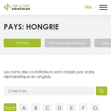
FRA
PAYS: HONGRIE
Par Pays
Par ordre alphabétique
Liste
Les noms des co-initiateurs sont classés par ordre
alphabétique en anglais.
Tout
A
B
C
D
E
F
G