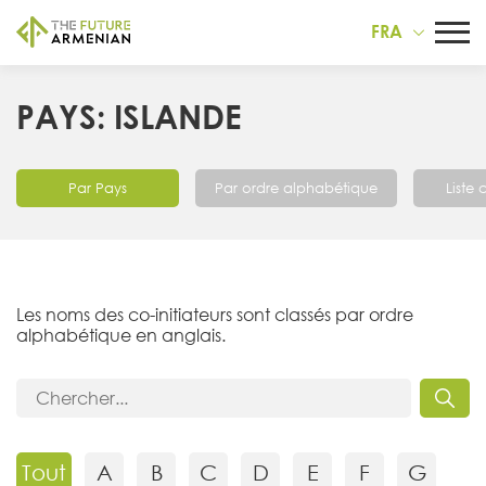
FRA
PAYS: ISLANDE
Par Pays
Par ordre alphabétique
Liste
Les noms des co-initiateurs sont classés par ordre
alphabétique en anglais.
Tout
A
B
C
D
E
F
G