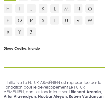
H
I
J
K
L
M
N
O
P
Q
R
S
T
U
V
W
X
Y
Z
Diogo Coelho, Islande
L’initiative Le FUTUR ARMÉNIEN est représentée par la
Fondation pour le développement Le FUTUR
ARMÉNIEN, dont les fondateurs sont
Richard Azarnia,
Artur Alaverdyan, Noubar Afeyan, Ruben Vardanyan