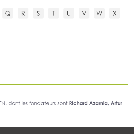
Q
R
S
T
U
V
W
X
N, dont les fondateurs sont
Richard Azarnia, Artur