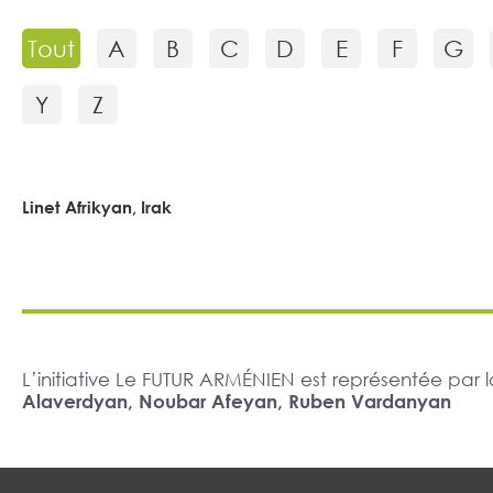
Tout
A
B
C
D
E
F
G
Y
Z
Linet Afrikyan, Irak
L’initiative Le FUTUR ARMÉNIEN est représentée pa
Alaverdyan, Noubar Afeyan, Ruben Vardanyan