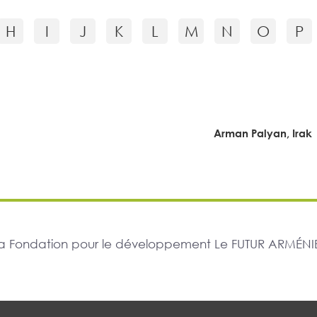
H
I
J
K
L
M
N
O
P
Arman Palyan, Irak
r la Fondation pour le développement Le FUTUR ARMÉNIE