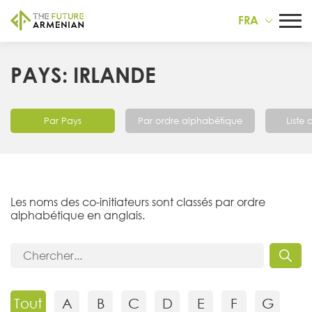
FRA
PAYS: IRLANDE
Par Pays
Par ordre alphabétique
Liste
Les noms des co-initiateurs sont classés par ordre
alphabétique en anglais.
Tout
A
B
C
D
E
F
G