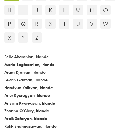
H
I
J
K
L
M
N
O
P
Q
R
S
T
U
V
W
X
Y
Z
Felix Aharonian, Irlande
Maria Baghramian, Irlande
Aram Djanian, Irlande
Levon Galstian, Irlande
Harutyun Krrikyan, Irlande
Artur Kyuregyan, Irlande
Artyom Kyuregyan, Irlande
Zhanna O'Clery, Irlande
Araik Safaryan, Irlande
Rafik Shahnazaryan, Irlande