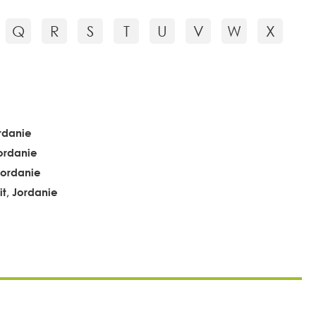
Q
R
S
T
U
V
W
X
rdanie
ordanie
Jordanie
t, Jordanie