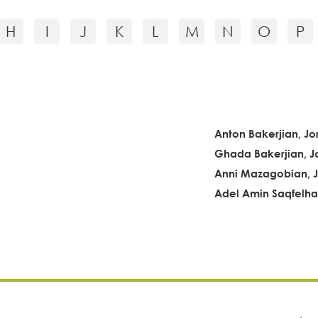
H
I
J
K
L
M
N
O
P
Anton Bakerjian, Jo
Ghada Bakerjian, J
Anni Mazagobian, 
Adel Amin Saqfelhai