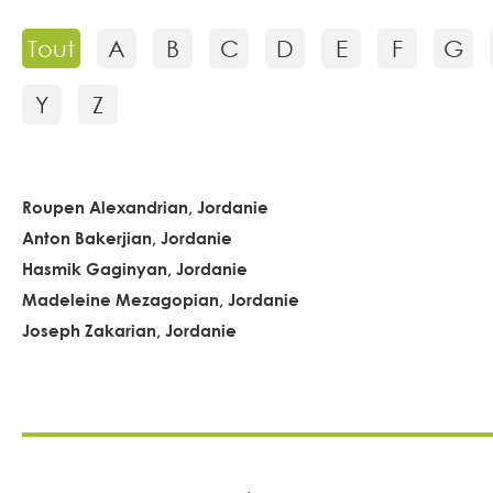
Tout
A
B
C
D
E
F
G
Y
Z
Roupen Alexandrian, Jordanie
Anton Bakerjian, Jordanie
Hasmik Gaginyan, Jordanie
Madeleine Mezagopian, Jordanie
Joseph Zakarian, Jordanie