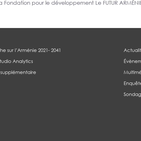
r la Fondation pour le développement Le FUTUR ARMÉNIE
e sur l’Arménie 2021- 2041
Actuali
tudio Analytics
Évènem
 supplémentaire
Multim
Enquêt
Sondag