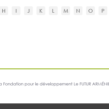
H
I
J
K
L
M
N
O
P
r la Fondation pour le développement Le FUTUR ARMÉNIE