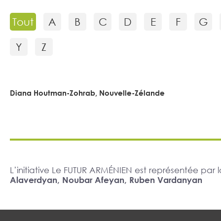
Tout
A
B
C
D
E
F
G
Y
Z
Diana Houtman-Zohrab, Nouvelle-Zélande
L’initiative Le FUTUR ARMÉNIEN est représentée pa
Alaverdyan, Noubar Afeyan, Ruben Vardanyan