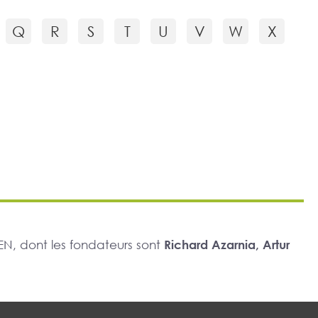
Q
R
S
T
U
V
W
X
N, dont les fondateurs sont
Richard Azarnia, Artur