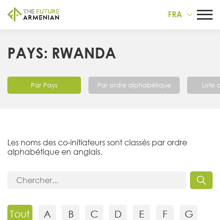
FRA
PAYS: RWANDA
Par Pays
Par ordre alphabétique
Liste
Les noms des co-initiateurs sont classés par ordre
alphabétique en anglais.
Tout
A
B
C
D
E
F
G