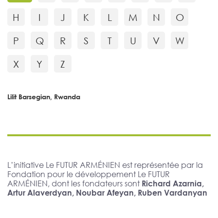
H
I
J
K
L
M
N
O
P
Q
R
S
T
U
V
W
X
Y
Z
Lilit Barsegian, Rwanda
L’initiative Le FUTUR ARMÉNIEN est représentée par la
Fondation pour le développement Le FUTUR
ARMÉNIEN, dont les fondateurs sont
Richard Azarnia,
Artur Alaverdyan, Noubar Afeyan, Ruben Vardanyan