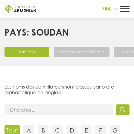
FRA
PAYS: SOUDAN
Par Pays
Par ordre alphabétique
Liste
Les noms des co-initiateurs sont classés par ordre
alphabétique en anglais.
Tout
A
B
C
D
E
F
G