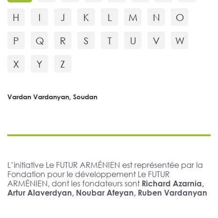
H
I
J
K
L
M
N
O
P
Q
R
S
T
U
V
W
X
Y
Z
Vardan Vardanyan, Soudan
L’initiative Le FUTUR ARMÉNIEN est représentée par la
Fondation pour le développement Le FUTUR
ARMÉNIEN, dont les fondateurs sont
Richard Azarnia,
Artur Alaverdyan, Noubar Afeyan, Ruben Vardanyan