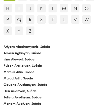
H
I
J
K
L
M
N
O
P
Q
R
S
T
U
V
W
X
Y
Z
Artyom Abrahamyants, Suède
Armen Aghinyan, Suède
Irina Alewert, Suède
Ruben Arakelyan, Suède
Marcus Artin, Suède
Murad Artin, Suède
Gayane Arushanyan, Suède
Elen Aslanyan, Suède
Julieta Avetisyan, Suède
Mariam Avetyan, Suède