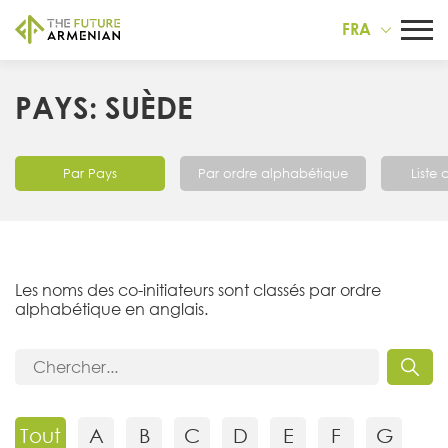
FRA
PAYS: SUÈDE
Par Pays
Par ordre alphabétique
Liste
Les noms des co-initiateurs sont classés par ordre
alphabétique en anglais.
Tout
A
B
C
D
E
F
G