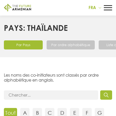
FRA
PAYS: THAÏLANDE
Par Pays
Par ordre alphabétique
Liste
Les noms des co-initiateurs sont classés par ordre
alphabétique en anglais.
Tout
A
B
C
D
E
F
G