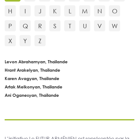
H
I
J
K
L
M
N
O
P
Q
R
S
T
U
V
W
X
Y
Z
Levon Abrahamyan, Thaïlande
Hrant Arakelyan, Thaïlande
Karen Avagyan, Thaïlande
Artak Melkonyan, Thaïlande
Ani Oganesyan, Thaïlande
L’initiative Le FUTUR ARMÉNIEN est représentée par la