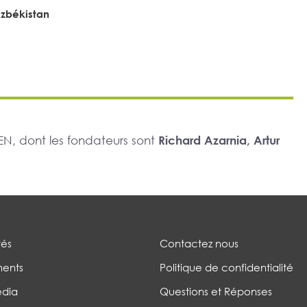
zbékistan
N, dont les fondateurs sont
Richard Azarnia, Artur
tés
Contactez nous
ents
Politique de confidentialité
édia
Questions et Réponses