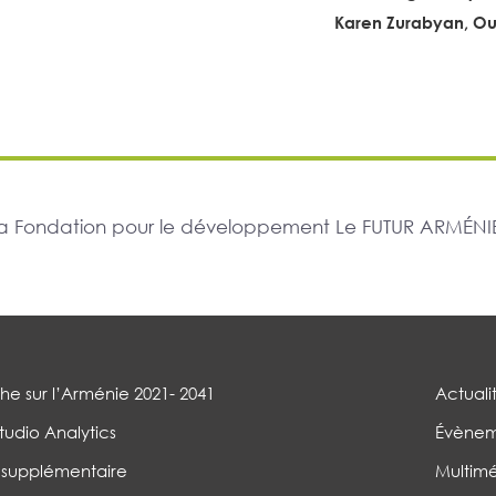
Karen Zurabyan, Ou
r la Fondation pour le développement Le FUTUR ARMÉNIE
e sur l’Arménie 2021- 2041
Actuali
tudio Analytics
Évènem
 supplémentaire
Multim