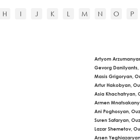
H
I
J
K
L
M
N
O
P
Artyom Arzumanyan
Gevorg Danilyants,
Masis Grigoryan, O
Artur Hakobyan, Ou
Asia Khachatryan, 
Armen Mnatsakanya
Ani Poghosyan, Ou
Suren Safaryan, Ou
Lazar Shemetov, Ou
Arsen Yeghiazaryan