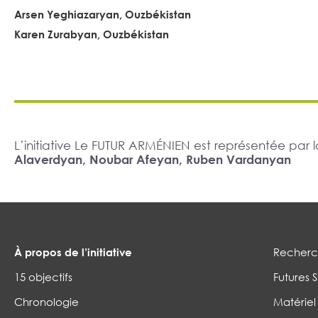
Arsen Yeghiazaryan, Ouzbékistan
Karen Zurabyan, Ouzbékistan
L’initiative Le FUTUR ARMÉNIEN est représentée pa
Alaverdyan, Noubar Afeyan, Ruben Vardanyan
À propos de l’initiative
Recherch
15 objectifs
Futures S
Chronologie
Matériel