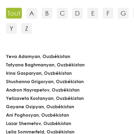
Tout
A
B
C
D
E
F
G
Y
Z
Yeva Adamyan, Ouzbékistan
Tatyana Baghmanyan, Ouzbékistan
Irina Gasparyan, Ouzbékistan
Shushanna Grigoryan, Ouzbékistan
Andron Hayrapetov, Ouzbékistan
Yelizaveta Kostanyan, Ouzbékistan
Gayane Osipyan, Ouzbékistan
Ani Poghosyan, Ouzbékistan
Lazar Shemetov, Ouzbékistan
Leila Sommerfeld, Ouzbékistan