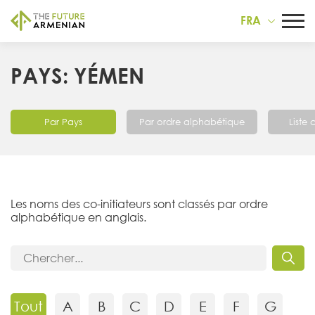
FRA
PAYS: YÉMEN
Par Pays
Par ordre alphabétique
Liste
Les noms des co-initiateurs sont classés par ordre
alphabétique en anglais.
Tout
A
B
C
D
E
F
G