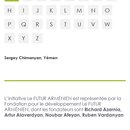
H
I
J
K
L
M
N
O
P
Q
R
S
T
U
V
W
X
Y
Z
Sergey Chimanyan, Yémen
L’initiative Le FUTUR ARMÉNIEN est représentée par la
Fondation pour le développement Le FUTUR
ARMÉNIEN, dont les fondateurs sont
Richard Azarnia,
Artur Alaverdyan, Noubar Afeyan, Ruben Vardanyan