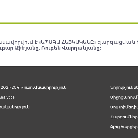
նսավորվում է «ԱՊԱԳԱ ՀԱՅԿԱԿԱՆԸ» զարգացման 
ւբար Աֆեյանը, Ռուբեն Վարդանյանը:
021-2041» ուսումնասիրություն
Նորությունն
Analytics
Միջոցառում
րականություն
Մուլտիմեդի
Հարցումներ
Բլից հարցեր