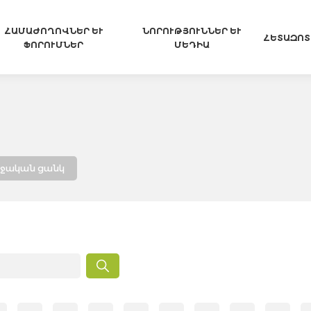
ՀԱՄԱԺՈՂՈՎՆԵՐ ԵՒ Ֆ
ՆՈՐՈՒԹՅՈՒՆՆԵՐ ԵՒ Մ
ՀԵՏԱԶՈՏ
ՈՐՈՒՄՆԵՐ
ԵԴԻԱ
ղջական ցանկ