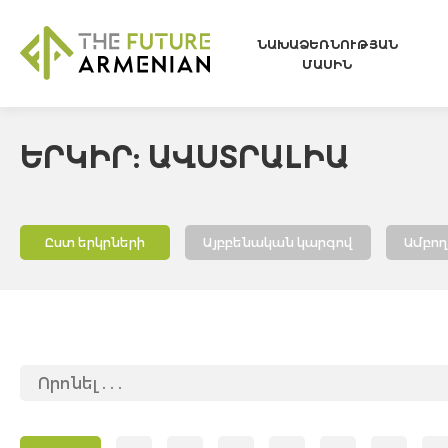
ՆԱԽԱՁԵՌՆՈՒԹՅԱՆ
ՄԱՍԻՆ
ԵՐԿԻՐ: ԱՎՍՏՐԱԼԻԱ
Ըստ երկրների
Այբբենական կարգով
Ամբո