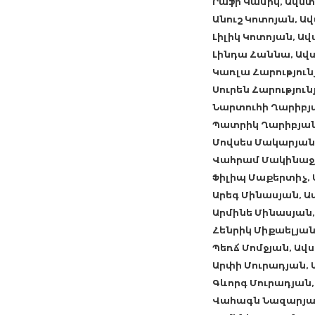
Րաֆի Կամիկ, Ավս
Անուշ Կոտոյան, 
Լիլիկ Կոտոյան, Ա
Լինդա Հաննա, Ավ
Կառլա Հարությու
Սուրեն Հարությու
Նարտուհի Ղարիբյ
Պատրիկ Ղարիբյան
Մովսես Մակարյան
Վահրամ Մակինաջ
Ֆիլիպ Մաքերտիչ,
Արեգ Մինասյան, 
Արմինե Մինասյան
Հենրիկ Միքաելյա
Պեռճ Մոմջյան, Ա
Արփի Մուրադյան,
Գևորգ Մուրադյան
Վահագն Նազարյա