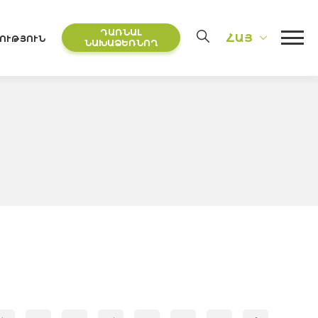
ԴԱՌՆԱԼ
ՀԱՅ
ՈՒԹՅՈՒՆ
ՆԱԽԱՁԵՌՆՈՂ