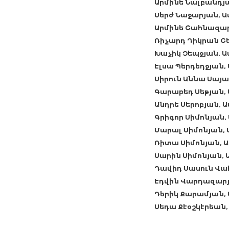
Արմինե Նալբանդյ
Սերժ Նաջարյան, 
Արմինե Շահնազա
Ռիչարդ Դիկրան Շ
Խաչիկ Չեպջյան, 
Էլսա Պերդեդջյան
Սիրուն Աննա Սայ
Գարաբեդ Սեթյան,
Անդրե Սերոբյան,
Գրիգոր Սիմոնյան
Մարալ Սիմոնյան,
Ռիտա Սիմոնյան, 
Սարին Սիմոնյան,
Դավիդ Սասուն Վա
Էդվին Վարդազարյ
Դերիկ Քարամյան,
Սեդա Քէօշկէրեան