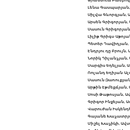
Ֆրանսուա Բամբոկ
Լենա Գասպարյան
Սիլվա Գևորգյան,
Արսեն Գրիգորյան
Սասուն Գրիգորյա
Լիլիթ Գրիգս-Աթոյ
Պետեր Դավիդյան,
Էնդրյու դը Բրույն
Նորիկ Դիլանչյան
Սարգիս Եդելյան,
Ռոլանդ Եղիյան-Ա
Սասուն Զառուքյա
Արթին Էթմեքճյան
Սոսի Թաթոսյան, 
Գրիգոր Ինջեյան, 
Վարուժան Իսկենդ
Գայանե Խաչատրյ
Միշել Խաչիկի, Ավ