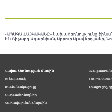
«ԱՊԱԳԱ ՀԱՅԿԱԿԱՆԸ» նախաձեռնությունը ֆինա
են
Ռիչարդ Ազարնիան, Արթուր Ալավերդյանը, Նո
Նախաձեռնության մասին
«Հայաստան 2
15 նպատակ
Futures Studio 
Ժամանակացույց
Լրացուցիչ գ
Նախաձեռնողներ
Կառավարման մարմին