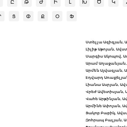
Ը
Թ
Ժ
Ի
Լ
Խ
Ծ
Կ
Ր
Ց
Փ
Ք
Օ
Ֆ
Ստելլա Ազիզյան,
Լիլիթ Աթոյան, Ավ
Սարգիս Ակոպով, 
Արամ Աղաջանյան
Արմեն Այվազյան,
Էդվարդ Առաքելյա
Լիանա Ասրյան, Ա
Վրեժ Ավետիսյան,
Վահե Արթինյան, 
Արմինե Ափոյան, 
Յակոբ Բաբիկ, Ավ
Զոհրապ Բալյան, 