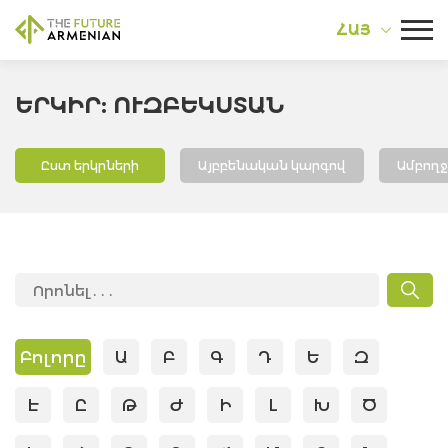
ՀԱՅ
ԵՐԿԻՐ: ՈՒԶԲԵԿՍՏԱՆ
Ըստ երկրների
Այբբենական կարգով
Ամբող
Բոլորը
Ա
Բ
Գ
Դ
Ե
Զ
Է
Ը
Թ
Ժ
Ի
Լ
Խ
Ծ