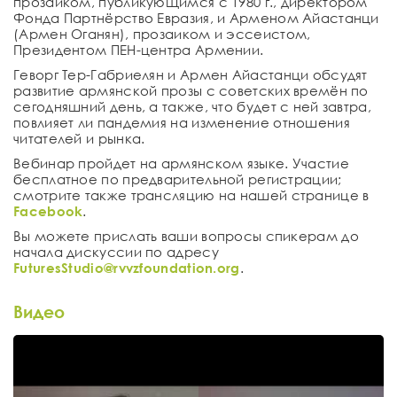
прозаиком, публикующимся с 1980 г., директором
Фонда Партнёрство Евразия, и Арменом Айастанци
(Армен Оганян), прозаиком и эссеистом,
Президентом ПЕН-центра Армении.
Геворг Тер-Габриелян и Армен Айастанци обсудят
развитие армянской прозы с советских времён по
сегодняшний день, а также, что будет с ней завтра,
повлияет ли пандемия на изменение отношения
читателей и рынка.
Вебинар пройдет на армянском языке. Участие
бесплатное по предварительной регистрации;
смотрите также трансляцию на нашей странице в
Facebook
.
Вы можете прислать ваши вопросы спикерам до
начала дискуссии по адресу
FuturesStudio@rvvzfoundation.org
.
Видео