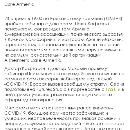
Care Armenia
23 апреля в 19:00 по Ереванскому времени (GMT+4)
пройдет вебинар с доктором Шакэ Кафтарян,
психологом, сопрезидентом Армяно-
американской ассоциации психического здоровья
в Южной Калифорнии, и доктором Джейн Махакян,
геронтологом, специализирующейся на оказании
помощи взрослым с когнитивными нарушениями и
их семьям, основательницей организации
Alzheimer’s Care Armenia.
Доктор Кафтарян и доктор Махакян проведут
вебинар «Психологическое воздействие изоляции на
семью» в рамках серии вебинаров под эгидой
«COVID-19: Бросая вызов всеобщему страху». Серия
подготовлена Futures Studio в партнерстве с
FAST
, и в
ней примут участие различные специалисты из
сферы здравоохранения.
Мир столкнулся с неизвестным ранее вирусом
COVID-19, большое количество заболевших и
умерших, неопределённость признаков болезни и
непредсказуемость последствий – всё это вызывает
смятение у людей всех возрастов. Дети, подростки,