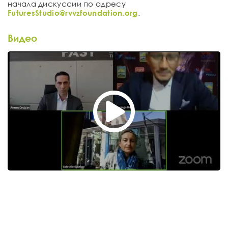
начала дискуссии по адресу
FuturesStudio@rvvzfoundation.org
.
Видео