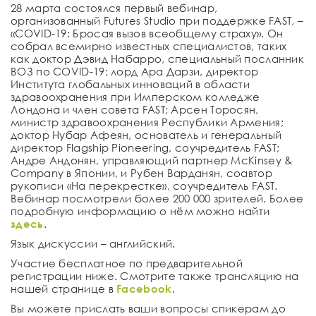
28 марта состоялся первый вебинар,
организованный Futures Studio при поддержке FAST, –
«COVID-19: Бросая вызов всеобщему страху». Он
собрал всемирно известных специалистов, таких
как доктор Дэвид Набарро, специальный посланник
ВОЗ по COVID-19; лорд Ара Дарзи, директор
Института глобальных инноваций в области
здравоохранения при Имперском колледже
Лондона и член совета FAST; Арсен Торосян,
министр здравоохранения Республики Армения;
доктор Нубар Афеян, основатель и генеральный
директор Flagship Pioneering, соучредитель FAST;
Андре Андонян, управляющий партнер McKinsey &
Company в Японии, и Рубен Варданян, соавтор
рукописи «На перекрестке», соучредитель FAST.
Вебинар посмотрели более 200 000 зрителей. Более
подробную информацию о нём можно найти
здесь
.
Язык дискуссии – английский.
Участие бесплатное по предварительной
регистрации ниже. Смотрите также трансляцию на
нашей странице в
Facebook
.
Вы можете прислать ваши вопросы спикерам до