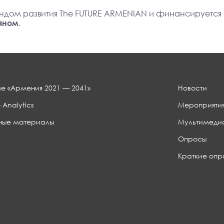
ндом развития The FUTURE ARMENIAN и финансируется
яном
.
е «Армения 2021 — 2041»
Новости
 Analytics
Мероприяти
ные материалы
Мультимеди
Опросы
Краткие опр