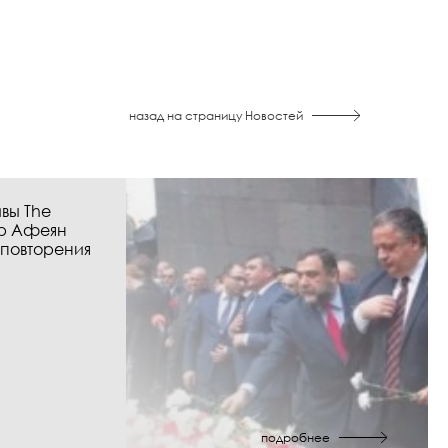
назад на страницу Новостей
вы The
р Афеян
 повторения
подробнее