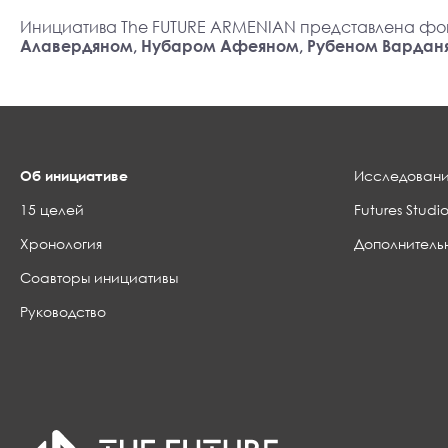
Инициатива The FUTURE ARMENIAN представлена фо
Алавердяном, Нубаром Афеяном, Рубеном Вардан
Об инициативе
Исследовани
15 целей
Futures Studio
Хронология
Дополнитель
Соавторы инициативы
Руководство