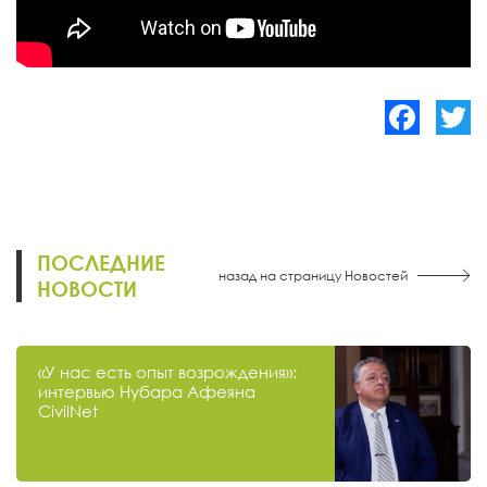
Facebook
Twitte
ПОСЛЕДНИЕ
назад на страницу Новостей
НОВОСТИ
«У нас есть опыт возрождения»:
интервью Нубара Афеяна
CivilNet