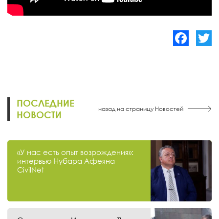
Facebook
Twitte
ПОСЛЕДНИЕ
назад на страницу Новостей
НОВОСТИ
«У нас есть опыт возрождения»:
интервью Нубара Афеяна
CivilNet