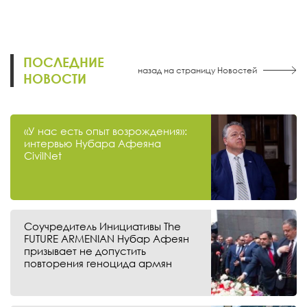
ПОСЛЕДНИЕ
назад на страницу Новостей
НОВОСТИ
«У нас есть опыт возрождения»:
интервью Нубара Афеяна
CivilNet
Соучредитель Инициативы The
FUTURE ARMENIAN Нубар Афеян
призывает не допустить
повторения геноцида армян