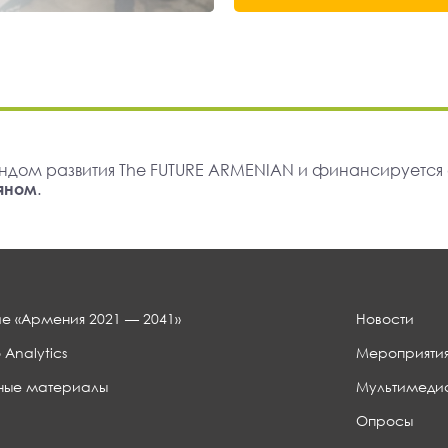
ндом развития The FUTURE ARMENIAN и финансируется
яном
.
е «Армения 2021 — 2041»
Новости
 Analytics
Мероприяти
ные материалы
Мультимеди
Опросы