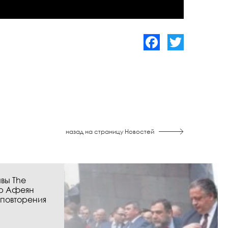
Facebook
Twitter
назад на страницу Новостей
вы The
р Афеян
 повторения