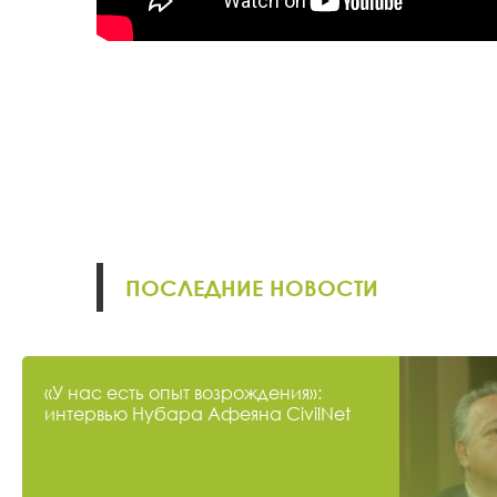
ПОСЛЕДНИЕ НОВОСТИ
«У нас есть опыт возрождения»:
интервью Нубара Афеяна CivilNet