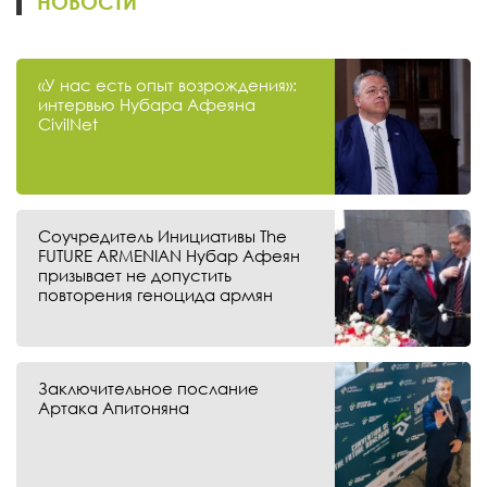
НОВОСТИ
«У нас есть опыт возрождения»:
интервью Нубара Афеяна
CivilNet
Соучредитель Инициативы The
FUTURE ARMENIAN Нубар Афеян
призывает не допустить
повторения геноцида армян
Заключительное послание
Артака Апитоняна