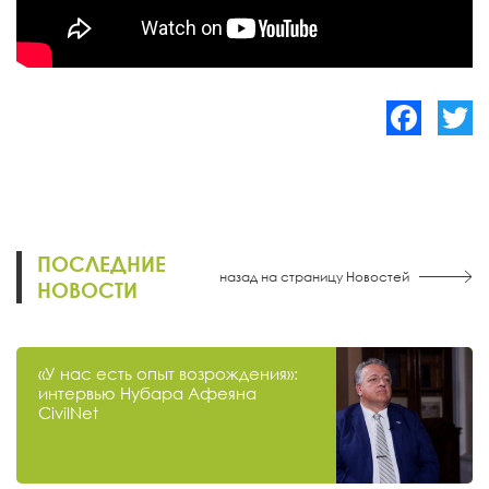
Facebook
Twitte
ПОСЛЕДНИЕ
назад на страницу Новостей
НОВОСТИ
«У нас есть опыт возрождения»:
интервью Нубара Афеяна
CivilNet