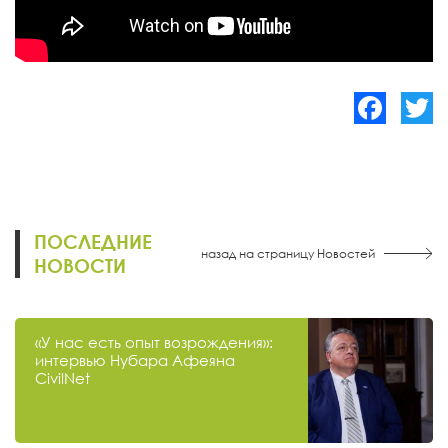
Facebook
Twitte
ПОСЛЕДНИЕ
назад на страницу Новостей
НОВОСТИ
«У нас есть опыт возрождения»:
интервью Нубара Афеяна
CivilNet