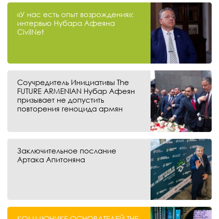
«У нас есть опыт возрождения»:
интервью Нубара Афеяна
CivilNet
Соучредитель Инициативы The
FUTURE ARMENIAN Нубар Афеян
призывает не допустить
повторения геноцида армян
Заключительное послание
Артака Апитоняна
КОММЮНИКЕ ОСНОВАТЕЛЕЙ THE