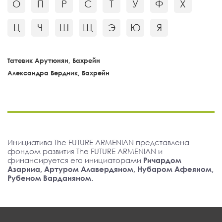
О
П
Р
С
Т
У
Ф
Х
Ц
Ч
Ш
Щ
Э
Ю
Я
Татевик Арутюнян, Бахрейн
Александра Бердник, Бахрейн
Инициатива The FUTURE ARMENIAN представлена
фондом развития The FUTURE ARMENIAN и
финансируется его инициаторами
Ричардом
Азарниа, Артуром Алавердяном, Нубаром Афеяном,
Рубеном Варданяном
.