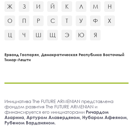
Ж
З
И
Й
К
Л
М
Н
О
П
Р
С
Т
У
Ф
Х
Ц
Ч
Ш
Щ
Э
Ю
Я
Ерванд Гаспарян, Демократическая Республика Восточный
Тимор-Лешти
Инициатива The FUTURE ARMENIAN представлена
фондом развития The FUTURE ARMENIAN и
финансируется его инициаторами
Ричардом
Азарниа, Артуром Алавердяном, Нубаром Афеяном,
Рубеном Варданяном
.