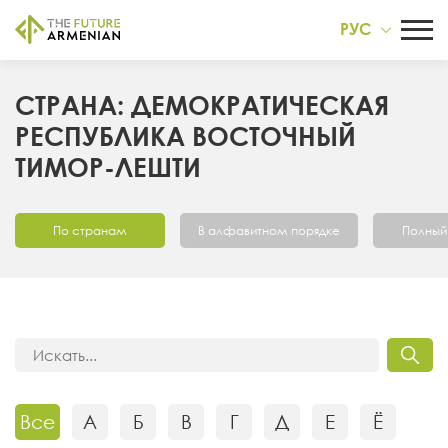
РУС
СТРАНА: ДЕМОКРАТИЧЕСКАЯ
РЕСПУБЛИКА ВОСТОЧНЫЙ
ТИМОР-ЛЕШТИ
По странам
В алфавитном порядке
Полный
Все
А
Б
В
Г
Д
Е
Ё