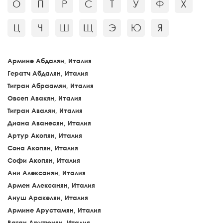
О
П
Р
С
Т
У
Ф
Х
Ц
Ч
Ш
Щ
Э
Ю
Я
Армине Абдалян, Италия
Гератч Абдалян, Италия
Тигран Абраамян, Италия
Овсеп Авакян, Италия
Тигран Авалян, Италия
Диана Аванесян, Италия
Артур Акопян, Италия
Сона Акопян, Италия
Софи Акопян, Италия
Ани Алексанян, Италия
Армен Алексанян, Италия
Ануш Аракелян, Италия
Армине Арустамян, Италия
Ваган Арутюнян, Италия