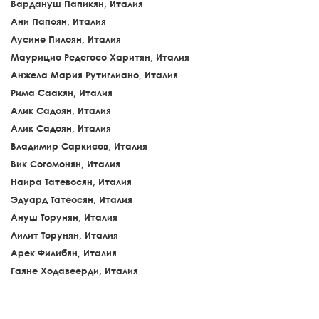
Вардануш Папикян, Италия
Ани Папоян, Италия
Лусине Пилоян, Италия
Маурицио Редегосо Харитян, Италия
Анжела Мария Рутиглиано, Италия
Рима Саакян, Италия
Алик Садоян, Италия
Алик Садоян, Италия
Владимир Саркисов, Италия
Вик Согомонян, Италия
Наира Татевосян, Италия
Эдуард Татеосян, Италия
Ануш Торунян, Италия
Лилит Торунян, Италия
Арек Филибян, Италия
Гаяне Ходавеерди, Италия