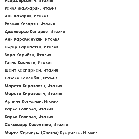
Нвард Ерканян, Италия
Рачия Жамхарян, Италия
Ани Казарян, Италия
Размик Казарян, Италия
Джанкарло Капарко, Италия
Ани Караманукян, Италия
Эдгар Карапетян, Италия
Зара Карибян, Италия
Гаяне Каснати, Италия
Шант Каспариан, Италия
Назели Кассабян, Италия
Марета Киракосян, Италия
Марета Киракосян, Италия
Арпине Козманян, Италия
Карло Коппола, Италия
Карло Коппола, Италия
Сальвадор Косентино, Италия
Мария Сирануш (Силвия) Куаранта, Италия