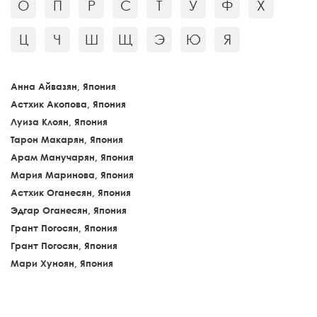
О
П
Р
С
Т
У
Ф
Х
Ц
Ч
Ш
Щ
Э
Ю
Я
Анна Айвазян, Япония
Астхик Акопова, Япония
Луиза Клоян, Япония
Тарон Макарян, Япония
Арам Манучарян, Япония
Мария Маринова, Япония
Астхик Оганесян, Япония
Эдгар Оганесян, Япония
Грант Погосян, Япония
Грант Погосян, Япония
Мари Хуноян, Япония