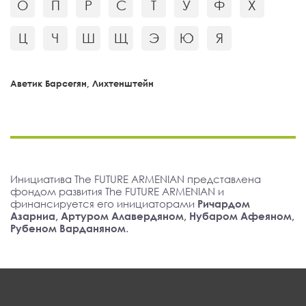
О
П
Р
С
Т
У
Ф
Х
Ц
Ч
Ш
Щ
Э
Ю
Я
Аветик Барсегян, Лихтенштейн
Инициатива The FUTURE ARMENIAN представлена
фондом развития The FUTURE ARMENIAN и
финансируется его инициаторами
Ричардом
Азарниа, Артуром Алавердяном, Нубаром Афеяном,
Рубеном Варданяном
.