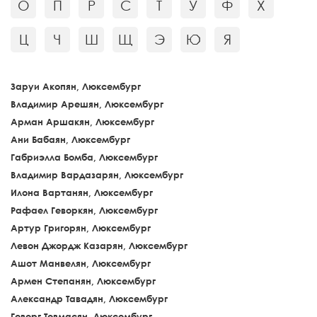
О
П
Р
С
Т
У
Ф
Х
Ц
Ч
Ш
Щ
Э
Ю
Я
Заруи Акопян, Люксембург
Владимир Арешян, Люксембург
Арман Аршакян, Люксембург
Ани Бабаян, Люксембург
Габриэлла Бомба, Люксембург
Владимир Вардазарян, Люксембург
Илона Вартанян, Люксембург
Рафаел Геворкян, Люксембург
Артур Григорян, Люксембург
Левон Джордж Казарян, Люксембург
Ашот Манвелян, Люксембург
Армен Степанян, Люксембург
Александр Тавадян, Люксембург
Геворг Товмасян, Люксембург