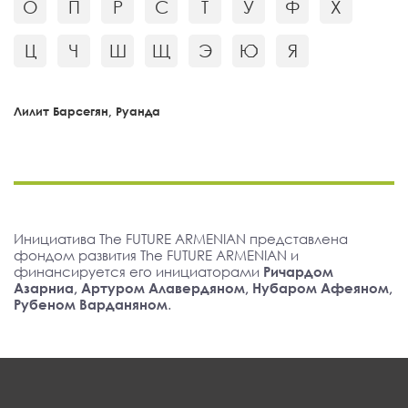
О
П
Р
С
Т
У
Ф
Х
Ц
Ч
Ш
Щ
Э
Ю
Я
Лилит Барсегян, Руанда
Инициатива The FUTURE ARMENIAN представлена
фондом развития The FUTURE ARMENIAN и
финансируется его инициаторами
Ричардом
Азарниа, Артуром Алавердяном, Нубаром Афеяном,
Рубеном Варданяном
.