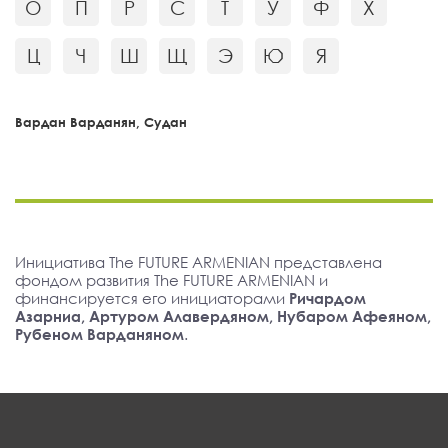
О
П
Р
С
Т
У
Ф
Х
Ц
Ч
Ш
Щ
Э
Ю
Я
Вардан Варданян, Судан
Инициатива The FUTURE ARMENIAN представлена
фондом развития The FUTURE ARMENIAN и
финансируется его инициаторами
Ричардом
Азарниа, Артуром Алавердяном, Нубаром Афеяном,
Рубеном Варданяном
.