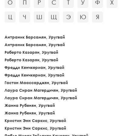
О
П
Р
С
Т
У
Ф
Х
Ц
Ч
Ш
Щ
Э
Ю
Я
Антраник Барсамян, Уругвай
Антраник Барсамян, Уругвай
Роберто Казарян, Уругвай
Роберто Казарян, Уругвай
Фредди Кенчкериан, Уругвай
Фредди Кенчкериан, Уругвай
Гастон Маассарджян, Уругвай
Лаура Сиран Магердичян, Уругвай
Лаура Сиран Магердичян, Уругвай
Жанна Рубенян, Уругвай
Жанна Рубенян, Уругвай
Кристин Энн Саркис, Уругвай
Кристин Энн Саркис, Уругвай
Пабло Мисак Тайланян Кеусаян, Уругвай