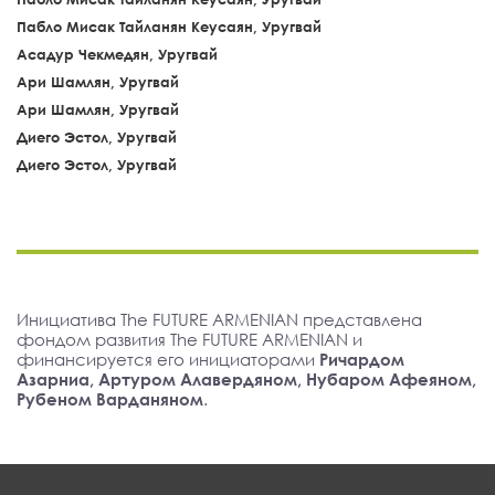
Пабло Мисак Тайланян Кеусаян, Уругвай
Асадур Чекмедян, Уругвай
Ари Шамлян, Уругвай
Ари Шамлян, Уругвай
Диего Эстол, Уругвай
Диего Эстол, Уругвай
Инициатива The FUTURE ARMENIAN представлена
фондом развития The FUTURE ARMENIAN и
финансируется его инициаторами
Ричардом
Азарниа, Артуром Алавердяном, Нубаром Афеяном,
Рубеном Варданяном
.