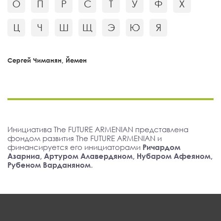
О
П
Р
С
Т
У
Ф
Х
Ц
Ч
Ш
Щ
Э
Ю
Я
Сергей Чиманян, Йемен
Инициатива The FUTURE ARMENIAN представлена
фондом развития The FUTURE ARMENIAN и
финансируется его инициаторами
Ричардом
Азарниа, Артуром Алавердяном, Нубаром Афеяном,
Рубеном Варданяном
.