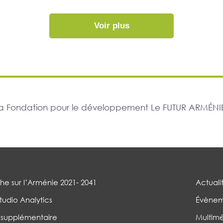
Voir plus
r la Fondation pour le développement Le FUTUR ARMÉNIE
e sur l’Arménie 2021- 2041
Actuali
tudio Analytics
Évènem
 supplémentaire
Multim