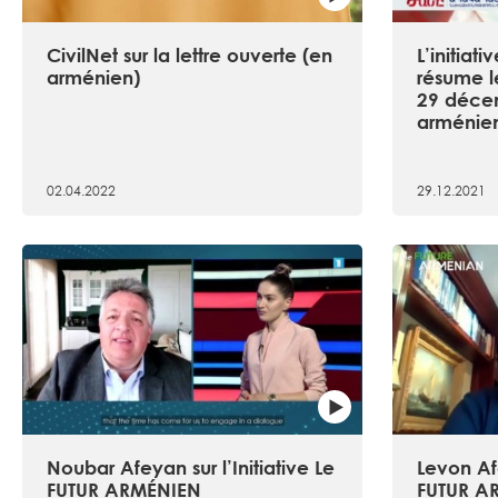
CivilNet sur la lettre ouverte (en
L’initia
arménien)
résume l
29 déce
arménie
02.04.2022
29.12.2021
Noubar Afeyan sur l’Initiative Le
Levon Afe
FUTUR ARMÉNIEN
FUTUR A