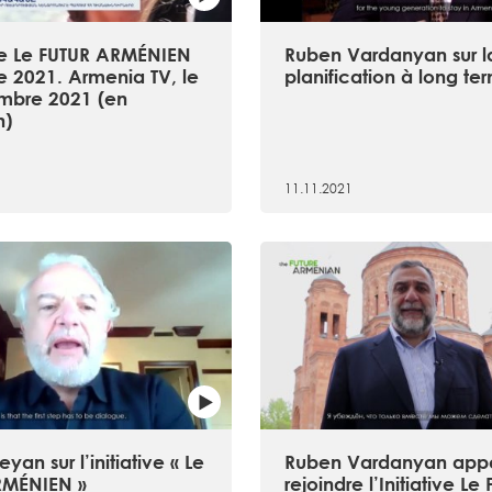
tive Le FUTUR ARMÉNIEN
Ruben Vardanyan sur l
e 2021. Armenia TV, le
planification à long te
mbre 2021 (en
n)
11.11.2021
yan sur l’initiative « Le
Ruben Vardanyan appe
RMÉNIEN »
rejoindre l’Initiative Le