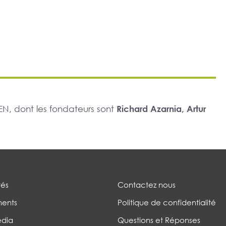
N, dont les fondateurs sont
Richard Azarnia, Artur
tés
Contactez nous
ents
Politique de confidentialité
édia
Questions et Réponses