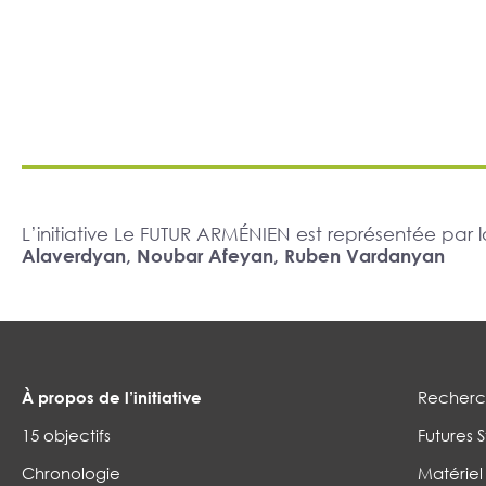
L’initiative Le FUTUR ARMÉNIEN est représentée pa
Alaverdyan, Noubar Afeyan, Ruben Vardanyan
À propos de l’initiative
Recherch
15 objectifs
Futures S
Chronologie
Matériel