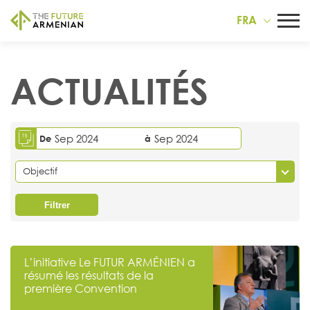
FRA
ACTUALITÉS
Sep 2024
Sep 2024
De
à
Objectif
Filtrer
L’initiative Le FUTUR ARMÉNIEN a
résumé les résultats de la
première Convention