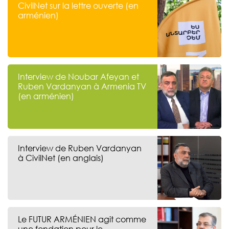
CivilNet sur la lettre ouverte (en
arménien)
Interview de Noubar Afeyan et
Ruben Vardanyan à Armenia TV
(en arménien)
Interview de Ruben Vardanyan
à CivilNet (en anglais)
Le FUTUR ARMÉNIEN agit comme
une fondation pour le