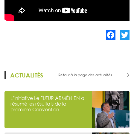
Facebook
Twitte
ACTUALITÉS
Retour à la page des actualités
L’initiative Le FUTUR ARMÉNIEN a
résumé les résultats de la
première Convention