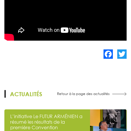
Facebook
Twitte
ACTUALITÉS
Retour à la page des actualités
L’initiative Le FUTUR ARMÉNIEN a
résumé les résultats de la
première Convention