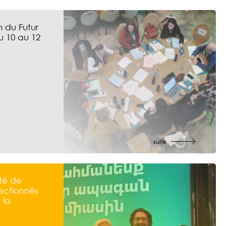
 du Futur
u 10 au 12
suite
té de
ectionnés
 la