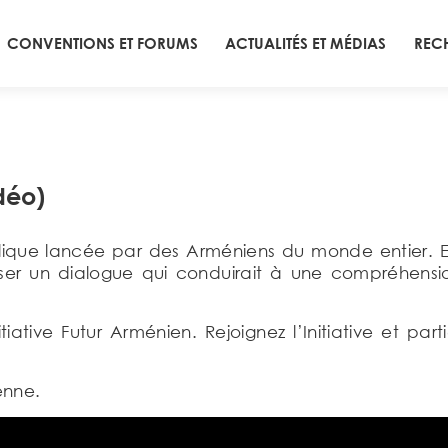
CONVENTIONS ET FORUMS
ACTUALITÉS ET MÉDIAS
REC
déo)
blique lancée par des Arméniens du monde entier. 
oriser un dialogue qui conduirait à une compréhens
iative Futur Arménien. Rejoignez l’Initiative et part
enne.