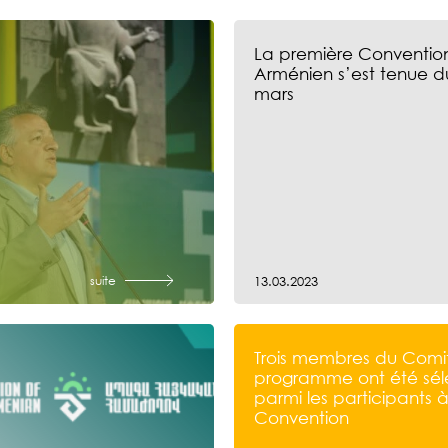
La première Convention
Arménien s’est tenue d
mars
suite
13.03.2023
Trois membres du Comi
programme ont été sél
parmi les participants à
Convention