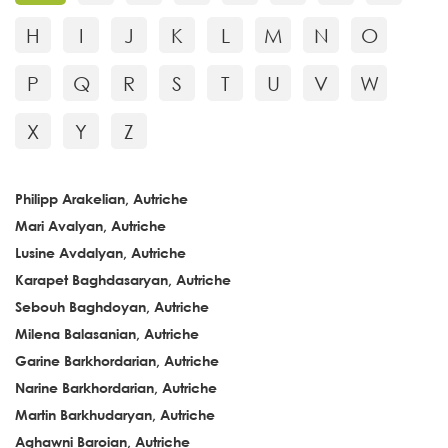
H
I
J
K
L
M
N
O
P
Q
R
S
T
U
V
W
X
Y
Z
Philipp Arakelian, Autriche
Mari Avalyan, Autriche
Lusine Avdalyan, Autriche
Karapet Baghdasaryan, Autriche
Sebouh Baghdoyan, Autriche
Milena Balasanian, Autriche
Garine Barkhordarian, Autriche
Narine Barkhordarian, Autriche
Martin Barkhudaryan, Autriche
Aghawni Baroian, Autriche