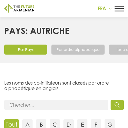
FRA
PAYS: AUTRICHE
Par Pays
Par ordre alphabétique
Liste
Les noms des co-initiateurs sont classés par ordre
alphabétique en anglais.
Tout
A
B
C
D
E
F
G