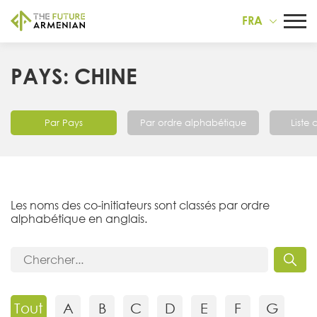
FRA
PAYS: CHINE
Par Pays
Par ordre alphabétique
Liste
Les noms des co-initiateurs sont classés par ordre
alphabétique en anglais.
Tout
A
B
C
D
E
F
G