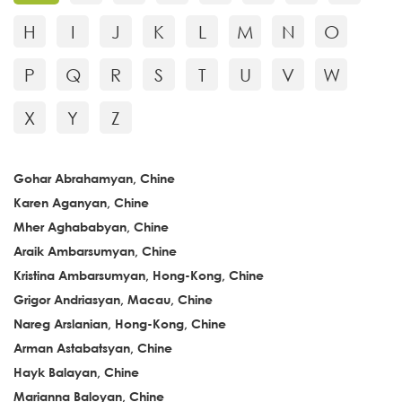
H
I
J
K
L
M
N
O
P
Q
R
S
T
U
V
W
X
Y
Z
Gohar Abrahamyan, Chine
Karen Aganyan, Chine
Mher Aghababyan, Chine
Araik Ambarsumyan, Chine
Kristina Ambarsumyan, Hong-Kong, Chine
Grigor Andriasyan, Macau, Chine
Nareg Arslanian, Hong-Kong, Chine
Arman Astabatsyan, Chine
Hayk Balayan, Chine
Marianna Baloyan, Chine