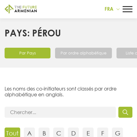
FRA
PAYS: PÉROU
Par Pays
Par ordre alphabétique
Liste
Les noms des co-initiateurs sont classés par ordre
alphabétique en anglais.
Tout
A
B
C
D
E
F
G