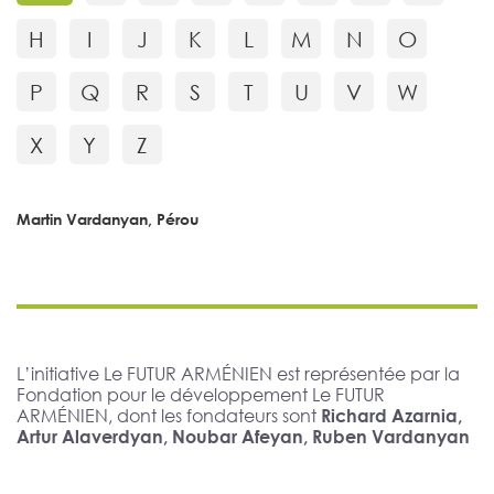
H
I
J
K
L
M
N
O
P
Q
R
S
T
U
V
W
X
Y
Z
Martin Vardanyan, Pérou
L’initiative Le FUTUR ARMÉNIEN est représentée par la
Fondation pour le développement Le FUTUR
ARMÉNIEN, dont les fondateurs sont
Richard Azarnia,
Artur Alaverdyan, Noubar Afeyan, Ruben Vardanyan