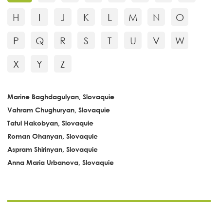
H
I
J
K
L
M
N
O
P
Q
R
S
T
U
V
W
X
Y
Z
Marine Baghdagulyan, Slovaquie
Vahram Chughuryan, Slovaquie
Tatul Hakobyan, Slovaquie
Roman Ohanyan, Slovaquie
Aspram Shirinyan, Slovaquie
Anna Maria Urbanova, Slovaquie