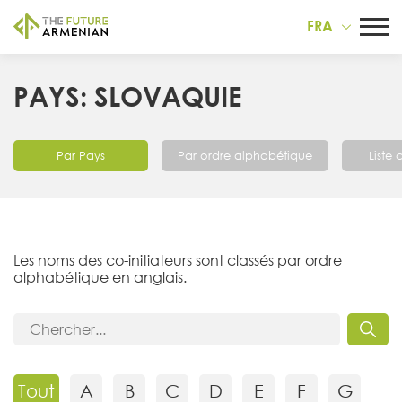
FRA
PAYS: SLOVAQUIE
Par Pays
Par ordre alphabétique
Liste
Les noms des co-initiateurs sont classés par ordre
alphabétique en anglais.
Tout
A
B
C
D
E
F
G