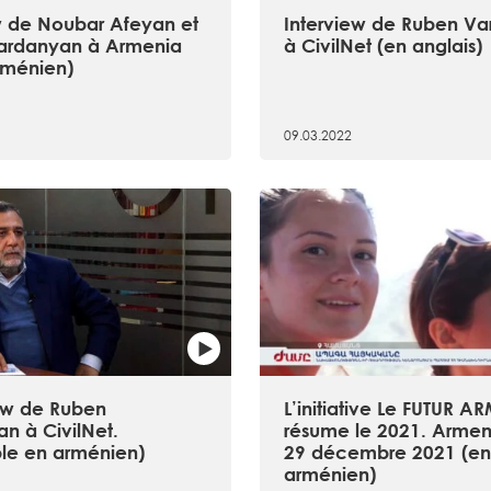
w de Noubar Afeyan et
Interview de Ruben V
ardanyan à Armenia
à CivilNet (en anglais)
rménien)
09.03.2022
iew de Ruben
L’initiative Le FUTUR 
n à CivilNet.
résume le 2021. Armeni
ble en arménien)
29 décembre 2021 (e
arménien)