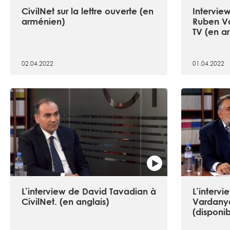
CivilNet sur la lettre ouverte (en
Intervie
arménien)
Ruben V
TV (en a
02.04.2022
01.04.2022
L’interview de David Tavadian à
L’interv
CivilNet. (en anglais)
Vardanya
(disponi