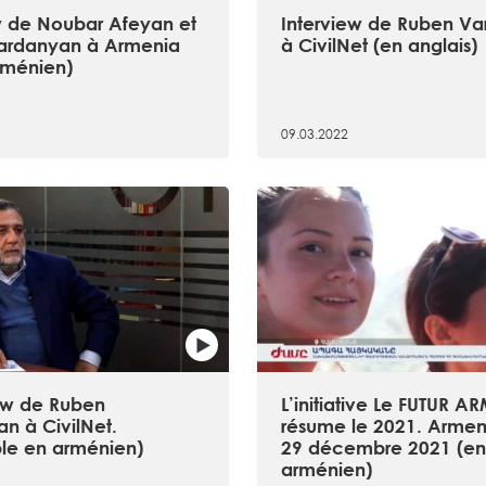
w de Noubar Afeyan et
Interview de Ruben V
ardanyan à Armenia
à CivilNet (en anglais)
rménien)
09.03.2022
iew de Ruben
L’initiative Le FUTUR 
n à CivilNet.
résume le 2021. Armeni
ble en arménien)
29 décembre 2021 (e
arménien)