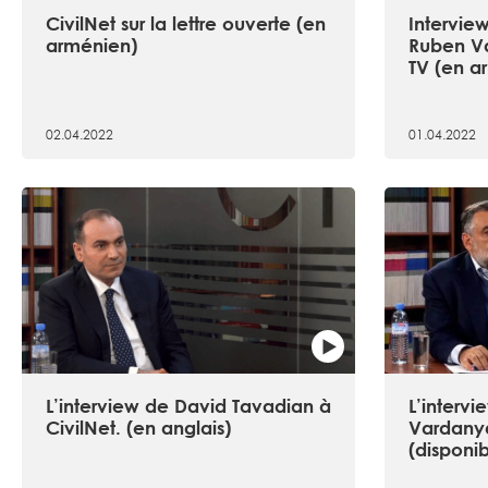
CivilNet sur la lettre ouverte (en
Intervie
arménien)
Ruben V
TV (en a
02.04.2022
01.04.2022
L’interview de David Tavadian à
L’interv
CivilNet. (en anglais)
Vardanya
(disponi