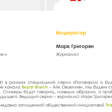
Модератор
Марк Григорян
ne и
Журналист
4) в рамках специальной серии «
Поговорим о б
be канала
Repat Riarch
–
Айк Овакимян
. Мы будем с
 Спикеры будут говорить, главным образом, о пр
будущего
. Ведущий серии – журналист
Марк Григоря
с недавно запущенной общественной инициативой
Th